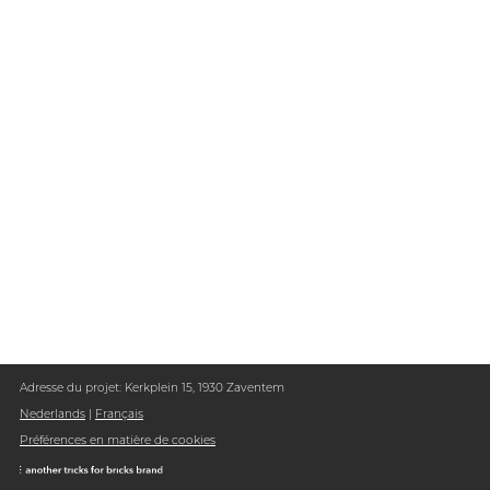
Adresse du projet: Kerkplein 15, 1930 Zaventem
Nederlands
|
Français
Préférences en matière de cookies